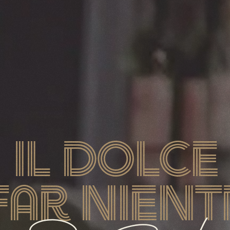
il dolce
far nient