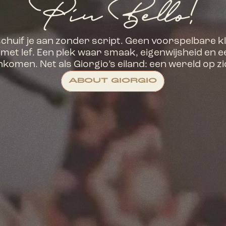
Piu Bello!
 schuif je aan zonder script. Geen voorspelbare k
 met lef. Een plek waar smaak, eigenwijsheid en ee
omen. Net als Giorgio’s eiland: een wereld op zi
ABOUT GIORGIO