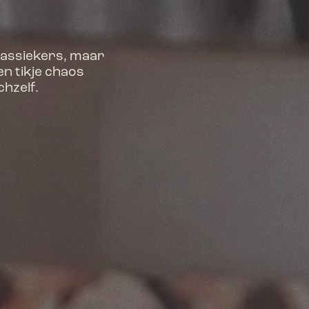
lassiekers, maar 
n tikje chaos 
chzelf.